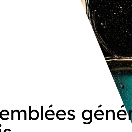
semblées génér
is