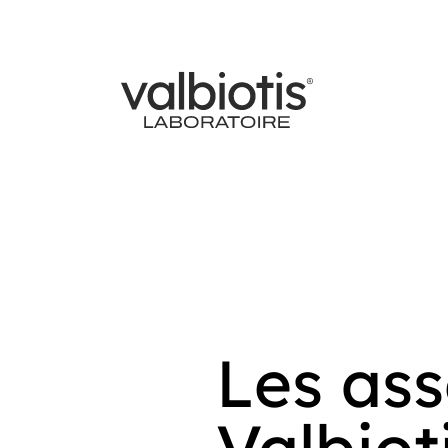
Les as
Valbiot