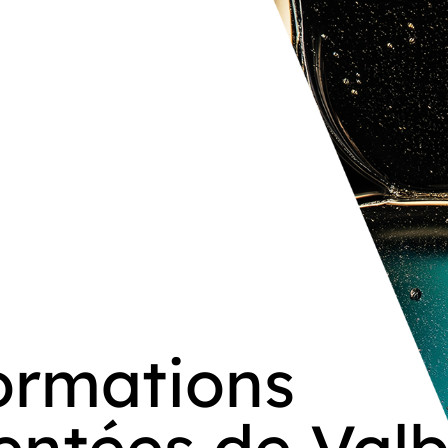
ormations
ntées de Valb