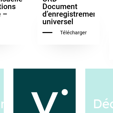
tions
Document
e –
d’enregistrement
universel
Télécharger