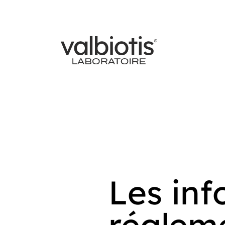
Les inf
régleme