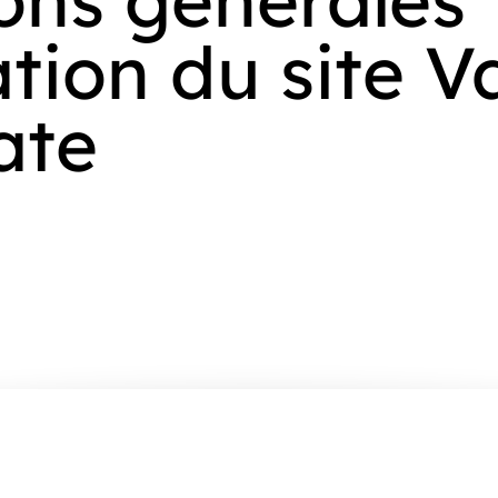
ation du site V
ate