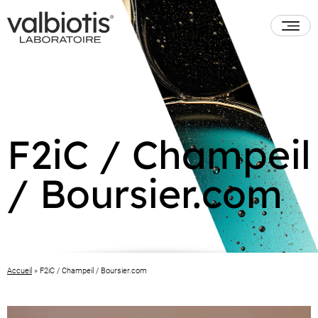
F2iC / Champeil
/ Boursier.com
Accueil
»
F2iC / Champeil / Boursier.com