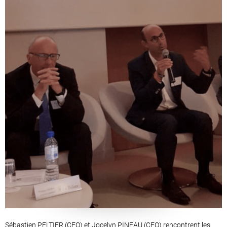
Sébastien PELTIER (CEO) et Jocelyn PINEAU (CFO) rencontrent les