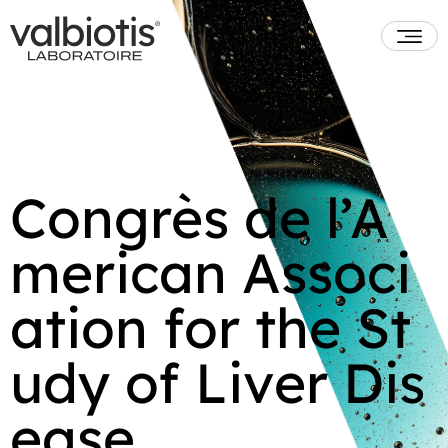
Congrès de l’A
merican Associ
ation for the St
udy of Liver Dis
ease