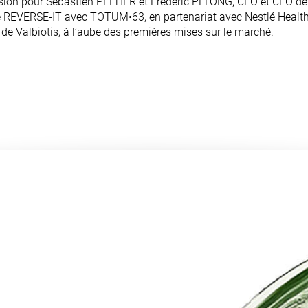
asion pour Sébastien PELTIER et Frédéric PELONG, CEO et CFO de V
e REVERSE-IT avec TOTUM•63, en partenariat avec Nestlé Health 
e Valbiotis, à l’aube des premières mises sur le marché.